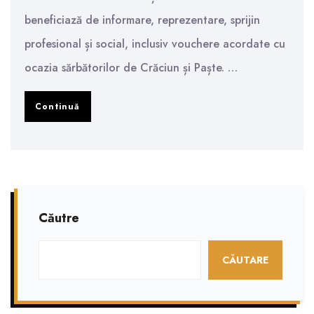
beneficiază de informare, reprezentare, sprijin
profesional și social, inclusiv vouchere acordate cu
ocazia sărbătorilor de Crăciun și Paște. …
Ce
Continuă
drepturi
are
un
membru
Căutre
al
Sindicatului
CĂUTARE
Învățământului
Gherla?