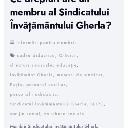
membru al Sindicatului
Învățământului Gherla?
Informări pentru membrii
cadre didactice
,
Crăciun
,
drepturi sindicale
,
educație
,
învățământ Gherla
,
membri de sindicat
,
Paște
,
personal auxiliar
,
personal nedidactic
,
Sindicatul Învățământului Gherla
,
SLIPC
,
sprijin social
,
vouchere sociale
Membrii Sindicatului Învățământului Gherla