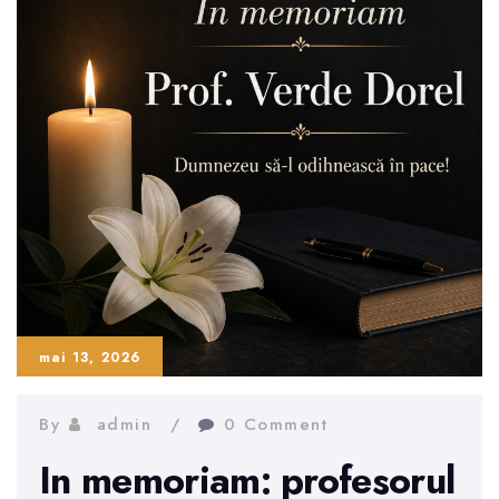
Sindicatului
Învățământului
Gherla?
mai 13, 2026
By
admin
0 Comment
In memoriam: profesorul