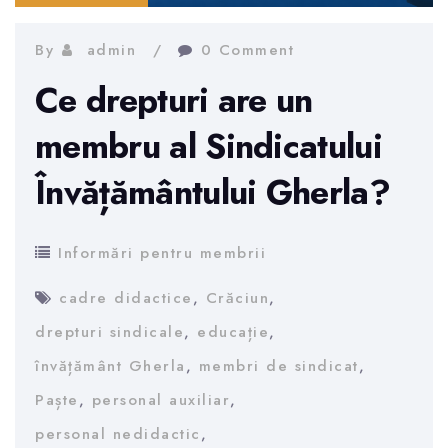
By
admin
0 Comment
Ce drepturi are un
membru al Sindicatului
Învățământului Gherla?
Informări pentru membrii
cadre didactice
,
Crăciun
,
drepturi sindicale
,
educație
,
învățământ Gherla
,
membri de sindicat
,
Paște
,
personal auxiliar
,
personal nedidactic
,