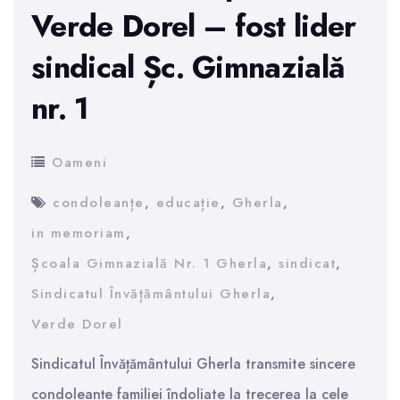
Verde Dorel – fost lider
sindical Șc. Gimnazială
nr. 1
Oameni
condoleanțe
,
educație
,
Gherla
,
in memoriam
,
Școala Gimnazială Nr. 1 Gherla
,
sindicat
,
Sindicatul Învățământului Gherla
,
Verde Dorel
Sindicatul Învățământului Gherla transmite sincere
condoleanțe familiei îndoliate la trecerea la cele