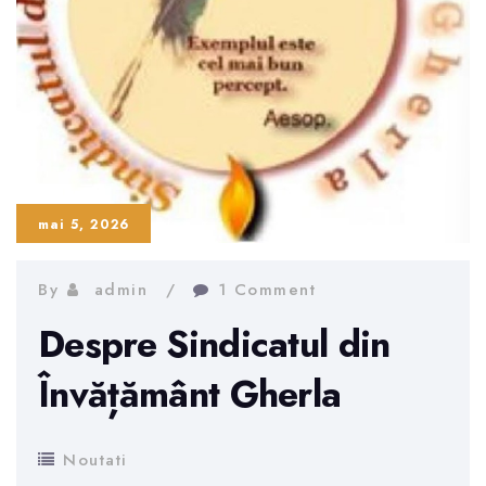
Gimnazială
nr.
1
mai 5, 2026
By
admin
1 Comment
Despre Sindicatul din
Învățământ Gherla
Noutati