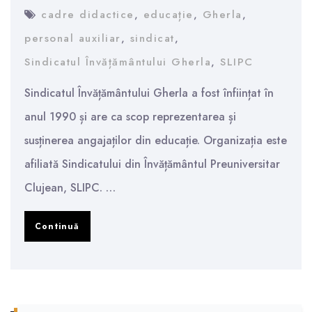
cadre didactice
,
educație
,
Gherla
,
personal auxiliar
,
sindicat
,
Sindicatul Învățământului Gherla
,
SLIPC
Sindicatul Învățământului Gherla a fost înființat în
anul 1990 și are ca scop reprezentarea și
susținerea angajaților din educație. Organizația este
afiliată Sindicatului din Învățământul Preuniversitar
Clujean, SLIPC. …
Despre
Continuă
Sindicatul
din
Învățământ