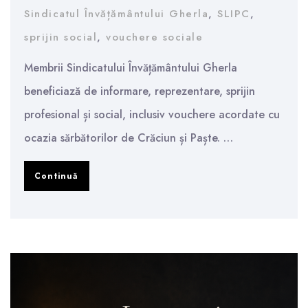
Sindicatul Învățământului Gherla
,
SLIPC
,
sprijin social
,
vouchere sociale
Membrii Sindicatului Învățământului Gherla
beneficiază de informare, reprezentare, sprijin
profesional și social, inclusiv vouchere acordate cu
ocazia sărbătorilor de Crăciun și Paște. …
Ce
Continuă
drepturi
are
un
membru
al