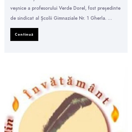
veșnice a profesorului Verde Dorel, fost președinte
de sindicat al Școlii Gimnaziale Nr. 1 Gherla. …
In
Continuă
memoriam:
profesorul
Verde
Dorel
–
fost
lider
sindical
Șc.